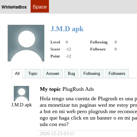
Space
WhiteHatBox
J.M.D apk
Level
0
Following
0
Score
-12
Follower
0
Point
-12
All
Topic
Answer
Bug
Following
Followers
My topic
PlugRush Ads
Hola tengo una cuenta de Plugrush es una p
ara monetizar tus paginas wed me estoy pr
J.M.D apk
a bot en mi web pero plugrush me reconoce
ngo que haga click en un banner o en mi p
uda con eso?
2020-12-23 03:11